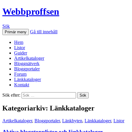
Webbproffsen
Sök
Gå till innehåll
Primär meny
Hem
Listor
Guider
Artikelkataloger
Bloggnätverk
Bloggportaler
Forum
Länkkataloger
Kontakt
Sök efter:
Kategoriarkiv: Länkkataloger
Artikelkataloger
,
Bloggportaler
,
Länkbyten
,
Länkkataloger
,
Listor
Aktiva bloggtopplistor och länkkataloger