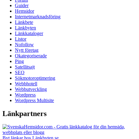
Guider
Hemsidor
Internetmarknadsföring
Länkbete
Länkbyten
Länkkataloger
Listor
Nofollow
Nytt företag
Okategoriserade
Ping
Satellitsajt
SEO
Sökmotoroptimering
Webbhotell
Webbutveckling
Wordpress
Wordpress Multisite
Länkpartners
Byt länkar hos Länkbyten.se