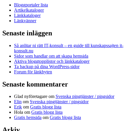
Bloggportaler lista
Artikelkataloger
Länkkataloger
Länkvänner
Senaste inläggen
Så anlitar ni rätt IT-konsult – en guide till kunskapssajten it-
konsult.nu
Sidor som handlar om att skapa hemsida
Aktiva bloggtopplistor och länkkataloger
Ta backup på dina WordPress-sidor
Forum för länkbyten
Senaste kommentarer
Glad nyföretagare
om
Svenska pingtjänster / pingsidor
Elin
om
Svenska pingtjänster / pingsidor
Erik
om
Gratis blogg lista
Hola
om
Gratis blogg lista
Gratis hemsida
om
Gratis blogg lista
Arkiv