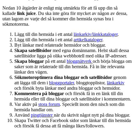
Nedan 10 åtgärder är enligt mig utmärkta för att få upp din så
kallade
link juice
. Du ska inte göra för mycket av någon av dessa,
utan lagom av varje del så kommer din hemsida synas bra i
sökmotorerna.
Lägg till din hemsida i ett antal
länkarkiv/länkkataloger
.
Lägg till din hemsida i ett antal
artikelkataloger
.
Byt länkar med relaterade hemsidor och bloggar.
Skapa satellitsidor
med egna domännamn. Helst skall dessa
satellitsidor ligga på olika webbhotell med olika IP-adresser.
Skapa bloggar
på ett antal
bloggnätverk
och börja blogga om
saker som är relaterade till din hemsida. Få in lite relevanta
länkar den vägen.
Sökmotoroptimera dina bloggar och satellitsidor
genom
att lägga till dem i
bloggportaler
, bloggtopplistor,
länkarkiv
och försök byta länkar med andra bloggar och hemsidor.
Kommentera på bloggar
och försök få in en länk till din
hemsida eller till dina bloggar och satellitsidor i kommentaren.
Var aktiv på
stora forum
. Speciellt inom den nisch som din
hemsida handlar om.
Använd
pingtjänster
när du skrivit något nytt på dina bloggar.
Skapa Twitter och Facebook sidor som länkar till din hemsida
och försök få dessa att få många likes/followers.