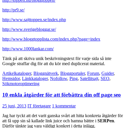
http://toppen.nu/bloggtoppen/
http://pr9.se/
http://www.sajttoppen.se/index.php
http://www.sverigebloggar.se/
http://www.bloggtopplista.com/index.php?page=index
http://www.1000lankar.com/
Tänk på att skriva unik beskrivningstext för varje sida så inte
Google straffar dig för att du kör med duplicerat material.
Artikelkataloger
,
Bloggnätverk
,
Bloggportaler
,
Forum
,
Guider
,
Hemsidor
,
Länkkataloger
,
Nofollow
,
Ping
,
Satellitsajt
,
SEO
,
Sökmotoroptimering
10 enkla åtgärder för att förbättra din off page seo
25 juni, 2013
IT företagare
1 kommentar
Jag har tyckt att det varit ganska svårt att hitta konkreta åtgärder för
att få upp sin så kallade link juice och hamna bättre i
SERPen
.
Därför tänkte jag vara väldigt konkret i detta inlägg.