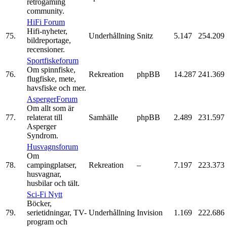
retrogaming
community.
HiFi Forum
Hifi-nyheter,
75.
Underhållning
Snitz
5.147
254.209
bildreportage,
recensioner.
Sportfiskeforum
Om spinnfiske,
76.
Rekreation
phpBB
14.287
241.369
flugfiske, mete,
havsfiske och mer.
AspergerForum
Om allt som är
77.
relaterat till
Samhälle
phpBB
2.489
231.597
Asperger
Syndrom.
Husvagnsforum
Om
78.
campingplatser,
Rekreation
–
7.197
223.373
husvagnar,
husbilar och tält.
Sci-Fi Nytt
Böcker,
79.
serietidningar, TV-
Underhållning
Invision
1.169
222.686
program och