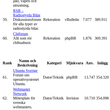
jakt, vapen och
utrustning.
RSB –
Radiostyrda Bilar
59.
Diskussionsforum
Rekreation
vBulletin
7.077
389.911
för alla typer av
radiostyrda bilar.
Chiforum
60.
Allt som rör
Rekreation
phpBB
1.876
369.391
chihuahuor.
Namn och
Rank
Kategori
Mjukvara
Anv.
Inlägg
Beskrivning
Ubuntu Sverige
Forum om
61.
Dator/Teknik
phpBB
13.747
354.320
operativsystemet
Ubuntu.
Webmaster
Network
62.
Mötesplats för
Dator/Teknik
Invision
10.710
354.098
svenska
webmasters.