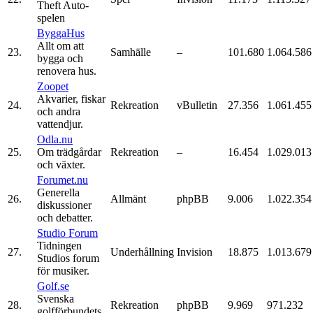
Theft Auto-
spelen
ByggaHus
Allt om att
23.
Samhälle
–
101.680
1.064.586
bygga och
renovera hus.
Zoopet
Akvarier, fiskar
24.
Rekreation
vBulletin
27.356
1.061.455
och andra
vattendjur.
Odla.nu
25.
Om trädgårdar
Rekreation
–
16.454
1.029.013
och växter.
Forumet.nu
Generella
26.
Allmänt
phpBB
9.006
1.022.354
diskussioner
och debatter.
Studio Forum
Tidningen
27.
Underhållning
Invision
18.875
1.013.679
Studios forum
för musiker.
Golf.se
Svenska
28.
Rekreation
phpBB
9.969
971.232
golfförbundets