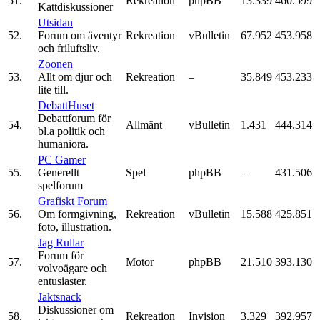
51.
Rekreation
phpBB
13.339
460.599
Kattdiskussioner
Utsidan
52.
Forum om äventyr
Rekreation
vBulletin
67.952
453.958
och friluftsliv.
Zoonen
53.
Allt om djur och
Rekreation
–
35.849
453.233
lite till.
DebattHuset
Debattforum för
54.
Allmänt
vBulletin
1.431
444.314
bl.a politik och
humaniora.
PC Gamer
55.
Generellt
Spel
phpBB
–
431.506
spelforum
Grafiskt Forum
56.
Om formgivning,
Rekreation
vBulletin
15.588
425.851
foto, illustration.
Jag Rullar
Forum för
57.
Motor
phpBB
21.510
393.130
volvoägare och
entusiaster.
Jaktsnack
Diskussioner om
58.
Rekreation
Invision
3.329
392.957