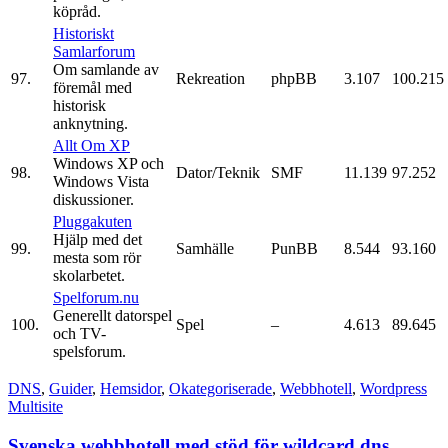
köpråd.
Historiskt
Samlarforum
Om samlande av
97.
Rekreation
phpBB
3.107
100.215
föremål med
historisk
anknytning.
Allt Om XP
Windows XP och
98.
Dator/Teknik
SMF
11.139
97.252
Windows Vista
diskussioner.
Pluggakuten
Hjälp med det
99.
Samhälle
PunBB
8.544
93.160
mesta som rör
skolarbetet.
Spelforum.nu
Generellt datorspel
100.
Spel
–
4.613
89.645
och TV-
spelsforum.
buy
DNS
,
Guider
,
Hemsidor
,
Okategoriserade
,
Webbhotell
,
Wordpress
steroids
Multisite
in
australia
Svenska webbhotell med stöd för wildcard dns