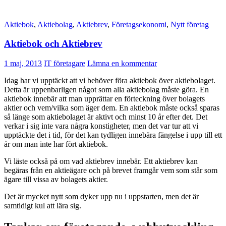
Aktiebok
,
Aktiebolag
,
Aktiebrev
,
Företagsekonomi
,
Nytt företag
Aktiebok och Aktiebrev
1 maj, 2013
IT företagare
Lämna en kommentar
Idag har vi upptäckt att vi behöver föra aktiebok över aktiebolaget.
Detta är uppenbarligen något som alla aktiebolag måste göra. En
aktiebok innebär att man upprättar en förteckning över bolagets
aktier och vem/vilka som äger dem. En aktiebok måste också sparas
så länge som aktiebolaget är aktivt och minst 10 år efter det. Det
verkar i sig inte vara några konstigheter, men det var tur att vi
upptäckte det i tid, för det kan tydligen innebära fängelse i upp till ett
år om man inte har fört aktiebok.
Vi läste också på om vad aktiebrev innebär. Ett aktiebrev kan
begäras från en aktieägare och på brevet framgår vem som står som
ägare till vissa av bolagets aktier.
Det är mycket nytt som dyker upp nu i uppstarten, men det är
samtidigt kul att lära sig.