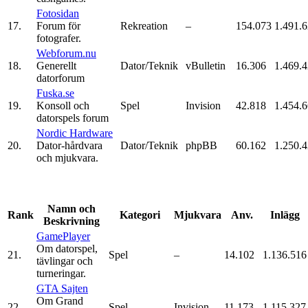
Fotosidan
17.
Forum för
Rekreation
–
154.073
1.491.
fotografer.
Webforum.nu
18.
Generellt
Dator/Teknik
vBulletin
16.306
1.469.
datorforum
Fuska.se
19.
Konsoll och
Spel
Invision
42.818
1.454.
datorspels forum
Nordic Hardware
20.
Dator-hårdvara
Dator/Teknik
phpBB
60.162
1.250.
och mjukvara.
Namn och
Rank
Kategori
Mjukvara
Anv.
Inlägg
Beskrivning
GamePlayer
Om datorspel,
21.
Spel
–
14.102
1.136.516
tävlingar och
turneringar.
GTA Sajten
Om Grand
22.
Spel
Invision
11.173
1.115.327