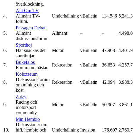
överklockning.
Allt Om TV
4.
Allmänt TV-
Underhållning
vBulletin
114.546
5.241.
forum.
Passagen Debatt
5.
Allmänt
Allmänt
–
–
4.498.
diskussionsforum.
Sporthoj
6.
Här snackas det
Motor
vBulletin
47.908
4.401.
sporthojar.
Bukefalos
7.
Rekreation
vBulletin
36.653
4.257.
Forum om hästar.
Kolozzeum
Diskussionsforum
8.
Rekreation
vBulletin
42.094
3.988.
om träning och
kost.
Zatzy
Racing och
9.
Motor
vBulletin
50.907
3.861.
motorsport
community.
Min Hembio
Diskussioner om
10.
hifi, hembio och
Underhållning
Invision
176.697
2.760.