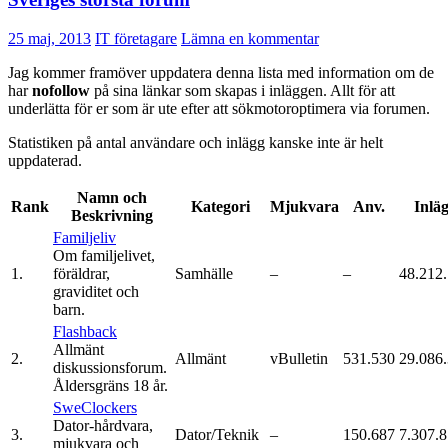
25 maj, 2013
IT företagare
Lämna en kommentar
Jag kommer framöver uppdatera denna lista med information om de
har
nofollow
på sina länkar som skapas i inläggen. Allt för att
underlätta för er som är ute efter att sökmotoroptimera via forumen.
Statistiken på antal användare och inlägg kanske inte är helt
uppdaterad.
Namn och
Rank
Kategori
Mjukvara
Anv.
Inlä
Beskrivning
Familjeliv
Om familjelivet,
1.
föräldrar,
Samhälle
–
–
48.212
graviditet och
barn.
Flashback
Allmänt
2.
Allmänt
vBulletin
531.530
29.086
diskussionsforum.
Åldersgräns 18 år.
SweClockers
Dator-hårdvara,
3.
Dator/Teknik
–
150.687
7.307.
mjukvara och