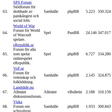
SPS Forum
Stödforum för
63.
drabbade av
Samhälle
phpBB
5.223
350.324
panikångest och
social fobi.
World of War
Forum för World
64.
Spel
PunBB
24.146
347.017
of Warcraft
spelare.
eRepublik.se
Forum för alla
65.
som spelar
Spel
phpBB
6.727
334.280
onlinespelet
eRepublik.
VoF.se
Forum för
66.
Samhälle
phpBB
2.145
324.875
vetenskap och
folkbildning.
Landslide.nu
67.
Allmänt
Allmänt
vBulletin
2.188
310.159
diskussionsforum.
Viska
68.
Forum om
Samhälle
phpBB
1.933
300.843
schizofreni.