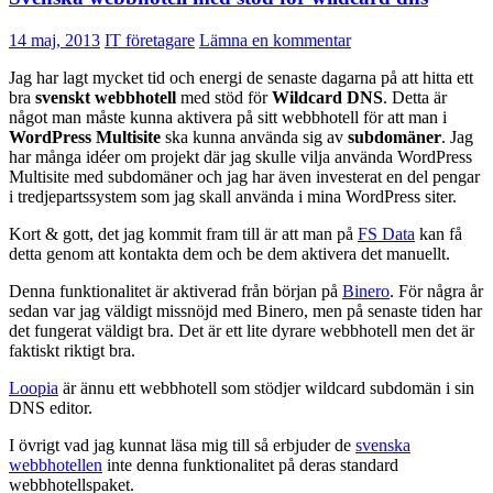
14 maj, 2013
IT företagare
Lämna en kommentar
Jag har lagt mycket tid och energi de senaste dagarna på att hitta ett
bra
svenskt
webbhotell
med stöd för
Wildcard DNS
. Detta är
något man måste kunna aktivera på sitt webbhotell för att man i
WordPress Multisite
ska kunna använda sig av
subdomäner
. Jag
har många idéer om projekt där jag skulle vilja använda WordPress
Multisite med subdomäner och jag har även investerat en del pengar
i tredjepartssystem som jag skall använda i mina WordPress siter.
Kort & gott, det jag kommit fram till är att man på
FS Data
kan få
detta genom att kontakta dem och be dem aktivera det manuellt.
Denna funktionalitet är aktiverad från början på
Binero
. För några år
sedan var jag väldigt missnöjd med Binero, men på senaste tiden har
det fungerat väldigt bra. Det är ett lite dyrare webbhotell men det är
faktiskt riktigt bra.
Loopia
är ännu ett webbhotell som stödjer wildcard subdomän i sin
DNS editor.
I övrigt vad jag kunnat läsa mig till så erbjuder de
svenska
webbhotellen
inte denna funktionalitet på deras standard
webbhotellspaket.