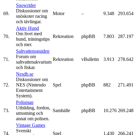
Snowrider
Diskussioner om
69.
Motor
–
9.348
293.654
snöskoter racing
och tävlingar.
Aktiv Hund
Om livet med
70.
Rekreation
phpBB
7.803
287.197
hund, träningstips
och mer.
Saltvattensguiden
Forum om
71.
Rekreation
vBulletin
3.913
278.642
saltvattenakvarium
och fiskar.
Nesdb.se
Diskussioner om
72.
NES (Nintendo
Spel
phpBB
882
271.491
Entertainment
System).
Polisman
Utbilding, fordon,
73.
Samhälle
phpBB
10.276
269.248
utrustning och
annat om polisen.
Vintage Games
Svenskt
74.
Spel
1.430
266.241