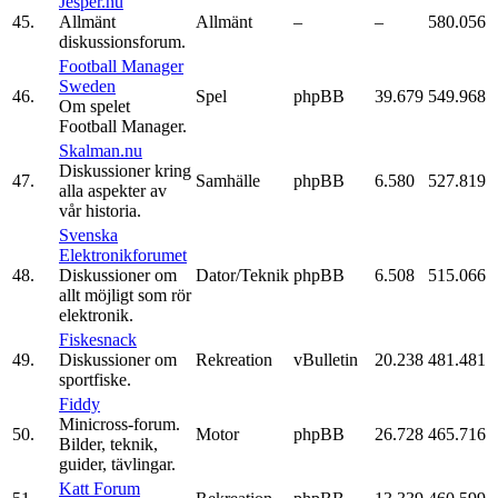
Jesper.nu
45.
Allmänt
Allmänt
–
–
580.056
diskussionsforum.
Football Manager
Sweden
46.
Spel
phpBB
39.679
549.968
Om spelet
Football Manager.
Skalman.nu
Diskussioner kring
47.
Samhälle
phpBB
6.580
527.819
alla aspekter av
vår historia.
Svenska
Elektronikforumet
48.
Diskussioner om
Dator/Teknik
phpBB
6.508
515.066
allt möjligt som rör
elektronik.
Fiskesnack
49.
Diskussioner om
Rekreation
vBulletin
20.238
481.481
sportfiske.
Fiddy
Minicross-forum.
50.
Motor
phpBB
26.728
465.716
Bilder, teknik,
guider, tävlingar.
Katt Forum