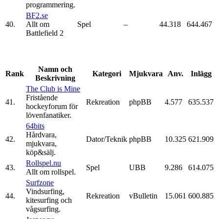
programmering.
BF2.se
40.
Allt om
Spel
–
44.318
644.467
Battlefield 2
Namn och
Rank
Kategori
Mjukvara
Anv.
Inlägg
Beskrivning
The Club is Mine
Fristående
41.
Rekreation
phpBB
4.577
635.537
hockeyforum för
lövenfanatiker.
64bits
Hårdvara,
42.
Dator/Teknik
phpBB
10.325
621.909
mjukvara,
köp&sälj.
Rollspel.nu
43.
Spel
UBB
9.286
614.075
Allt om rollspel.
Surfzone
Vindsurfing,
44.
Rekreation
vBulletin
15.061
600.885
kitesurfing och
vågsurfing.