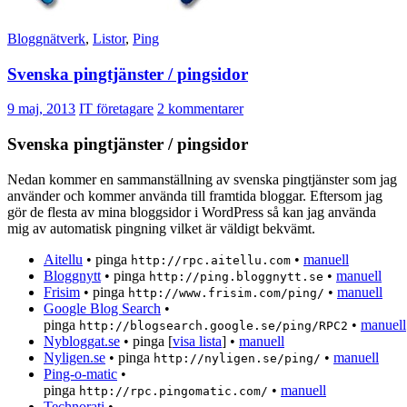
Bloggnätverk
,
Listor
,
Ping
Svenska pingtjänster / pingsidor
9 maj, 2013
IT företagare
2 kommentarer
Svenska pingtjänster / pingsidor
Nedan kommer en sammanställning av svenska pingtjänster som jag
använder och kommer använda till framtida bloggar. Eftersom jag
gör de flesta av mina bloggsidor i WordPress så kan jag använda
mig av automatisk pingning vilket är väldigt bekvämt.
Aitellu
• pinga
•
manuell
http://rpc.aitellu.com
Bloggnytt
• pinga
•
manuell
http://ping.bloggnytt.se
Frisim
• pinga
•
manuell
http://www.frisim.com/ping/
Google Blog Search
•
pinga
•
manuell
http://blogsearch.google.se/ping/RPC2
Nybloggat.se
• pinga [
visa lista
] •
manuell
Nyligen.se
• pinga
•
manuell
http://nyligen.se/ping/
Ping-o-matic
•
pinga
•
manuell
http://rpc.pingomatic.com/
Technorati
•