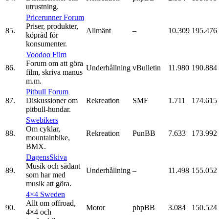
utrustning.
Pricerunner Forum
Priser, produkter,
85.
Allmänt
–
10.309
195.476
köpråd för
konsumenter.
Voodoo Film
Forum om att göra
86.
Underhållning
vBulletin
11.980
190.884
film, skriva manus
m.m.
Pitbull Forum
87.
Diskussioner om
Rekreation
SMF
1.711
174.615
pitbull-hundar.
Swebikers
Om cyklar,
88.
Rekreation
PunBB
7.633
173.992
mountainbike,
BMX.
DagensSkiva
Musik och sådant
89.
Underhållning
–
11.498
155.052
som har med
musik att göra.
4×4 Sweden
Allt om offroad,
90.
Motor
phpBB
3.084
150.524
4×4 och