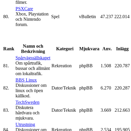
filmer.
PSXCare
Xbox, Playstation
80.
Spel
vBulletin
47.237
222.014
och Nintendo
forum.
Namn och
Rank
Kategori
Mjukvara
Anv.
Inlägg
Beskrivning
Spårvägssällskapet
Om spårtrafik,
81.
Rekreation
phpBB
1.508
220.787
bussar och allmänt
om lokaltrafik.
BBS Linux
Diskussioner om
82.
Dator/Teknik
phpBB
6.270
220.287
linux och öpen
källkod.
TechSweden
Diskutera
83.
Dator/Teknik
phpBB
3.669
212.663
hårdvara och
mjukvara.
Utrustning
84.
Diskussioner om
Rekreation
phpBB
2.534
195.905