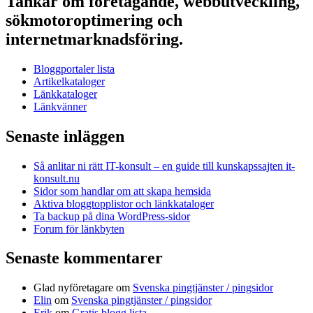
Tankar om företagande, webbutveckling,
sökmotoroptimering och
internetmarknadsföring.
Bloggportaler lista
Artikelkataloger
Länkkataloger
Länkvänner
Senaste inläggen
Så anlitar ni rätt IT-konsult – en guide till kunskapssajten it-
konsult.nu
Sidor som handlar om att skapa hemsida
Aktiva bloggtopplistor och länkkataloger
Ta backup på dina WordPress-sidor
Forum för länkbyten
Senaste kommentarer
Glad nyföretagare
om
Svenska pingtjänster / pingsidor
Elin
om
Svenska pingtjänster / pingsidor
Erik
om
Gratis blogg lista