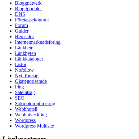
Bloggnätverk
Bloggportaler
DNS
Företagsekonomi
Forum
Guider
Hemsidor
Internetmarknadsföring
Länkbete
Länkbyten
Länkkataloger
Listor
Nofollow
Nytt företag
Okategoriserade
Ping
Satellitsajt
SEO
Sökmotoroptimering
Webbhotell
Webbutveckling
Wordpress
Wordpress Multisite
Länkpartners