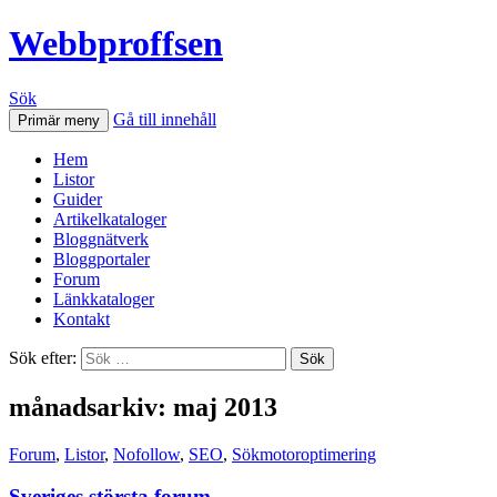
Webbproffsen
Sök
Gå till innehåll
Primär meny
Hem
Listor
Guider
Artikelkataloger
Bloggnätverk
Bloggportaler
Forum
Länkkataloger
Kontakt
Sök efter:
månadsarkiv: maj 2013
Forum
,
Listor
,
Nofollow
,
SEO
,
Sökmotoroptimering
Sveriges största forum