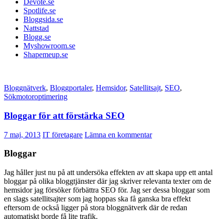
Devote.se
Spotlife.se
Bloggsida.se
Nattstad
Blogg.se
Myshowroom.se
Shapemeup.se
Bloggnätverk
,
Bloggportaler
,
Hemsidor
,
Satellitsajt
,
SEO
,
Sökmotoroptimering
Bloggar för att förstärka SEO
7 maj, 2013
IT företagare
Lämna en kommentar
Bloggar
Jag håller just nu på att undersöka effekten av att skapa upp ett antal
bloggar på olika bloggtjänster där jag skriver relevanta texter om de
hemsidor jag försöker förbättra SEO för. Jag ser dessa bloggar som
en slags satellitsajter som jag hoppas ska få ganska bra effekt
eftersom de också ligger på stora bloggnätverk där de redan
automatiskt borde få lite trafik.