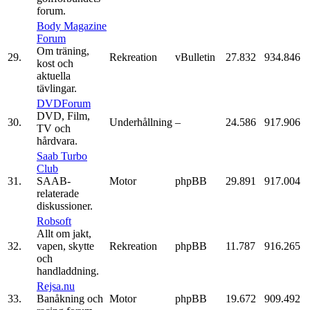
forum.
Body Magazine
Forum
Om träning,
29.
Rekreation
vBulletin
27.832
934.846
kost och
aktuella
tävlingar.
DVDForum
DVD, Film,
30.
Underhållning
–
24.586
917.906
TV och
hårdvara.
Saab Turbo
Club
31.
SAAB-
Motor
phpBB
29.891
917.004
relaterade
diskussioner.
Robsoft
Allt om jakt,
32.
vapen, skytte
Rekreation
phpBB
11.787
916.265
och
handladdning.
Rejsa.nu
33.
Banåkning och
Motor
phpBB
19.672
909.492