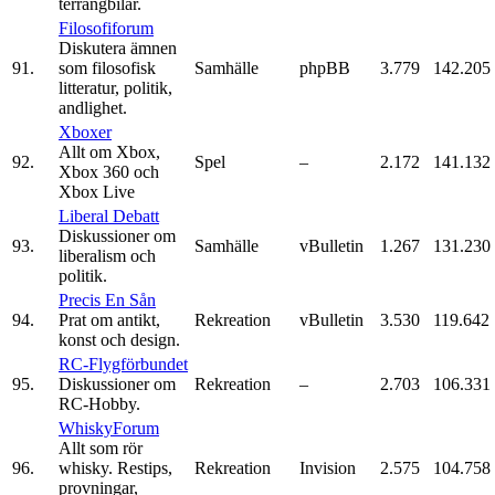
terrängbilar.
Filosofiforum
Diskutera ämnen
91.
som filosofisk
Samhälle
phpBB
3.779
142.205
litteratur, politik,
andlighet.
Xboxer
Allt om Xbox,
92.
Spel
–
2.172
141.132
Xbox 360 och
Xbox Live
Liberal Debatt
Diskussioner om
93.
Samhälle
vBulletin
1.267
131.230
liberalism och
politik.
Precis En Sån
94.
Prat om antikt,
Rekreation
vBulletin
3.530
119.642
konst och design.
RC-Flygförbundet
95.
Diskussioner om
Rekreation
–
2.703
106.331
RC-Hobby.
WhiskyForum
Allt som rör
96.
whisky. Restips,
Rekreation
Invision
2.575
104.758
provningar,