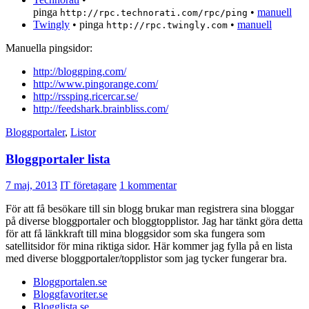
pinga
•
manuell
http://rpc.technorati.com/rpc/ping
Twingly
• pinga
•
manuell
http://rpc.twingly.com
Manuella pingsidor:
http://bloggping.com/
http://www.pingorange.com/
http://rssping.ricercar.se/
http://feedshark.brainbliss.com/
Bloggportaler
,
Listor
Bloggportaler lista
7 maj, 2013
IT företagare
1 kommentar
För att få besökare till sin blogg brukar man registrera sina bloggar
på diverse bloggportaler och bloggtopplistor. Jag har tänkt göra detta
för att få länkkraft till mina bloggsidor som ska fungera som
satellitsidor för mina riktiga sidor. Här kommer jag fylla på en lista
med diverse bloggportaler/topplistor som jag tycker fungerar bra.
Bloggportalen.se
Bloggfavoriter.se
Blogglista.se