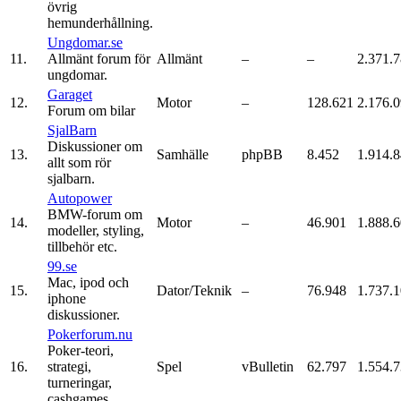
övrig
hemunderhållning.
Ungdomar.se
11.
Allmänt forum för
Allmänt
–
–
2.371.
ungdomar.
Garaget
12.
Motor
–
128.621
2.176.
Forum om bilar
SjalBarn
Diskussioner om
13.
Samhälle
phpBB
8.452
1.914.
allt som rör
sjalbarn.
Autopower
BMW-forum om
14.
Motor
–
46.901
1.888.
modeller, styling,
tillbehör etc.
99.se
Mac, ipod och
15.
Dator/Teknik
–
76.948
1.737.
iphone
diskussioner.
Pokerforum.nu
Poker-teori,
16.
strategi,
Spel
vBulletin
62.797
1.554.
turneringar,
cashgames.