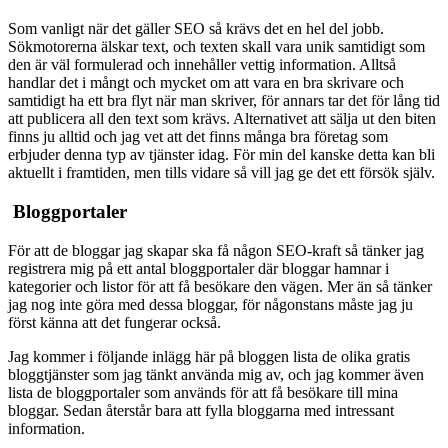
Som vanligt när det gäller SEO så krävs det en hel del jobb.
Sökmotorerna älskar text, och texten skall vara unik samtidigt som
den är väl formulerad och innehåller vettig information. Alltså
handlar det i mångt och mycket om att vara en bra skrivare och
samtidigt ha ett bra flyt när man skriver, för annars tar det för lång tid
att publicera all den text som krävs. Alternativet att sälja ut den biten
finns ju alltid och jag vet att det finns många bra företag som
erbjuder denna typ av tjänster idag. För min del kanske detta kan bli
aktuellt i framtiden, men tills vidare så vill jag ge det ett försök själv.
Bloggportaler
För att de bloggar jag skapar ska få någon SEO-kraft så tänker jag
registrera mig på ett antal bloggportaler där bloggar hamnar i
kategorier och listor för att få besökare den vägen. Mer än så tänker
jag nog inte göra med dessa bloggar, för någonstans måste jag ju
först känna att det fungerar också.
Jag kommer i följande inlägg här på bloggen lista de olika gratis
bloggtjänster som jag tänkt använda mig av, och jag kommer även
lista de bloggportaler som används för att få besökare till mina
bloggar. Sedan återstår bara att fylla bloggarna med intressant
information.