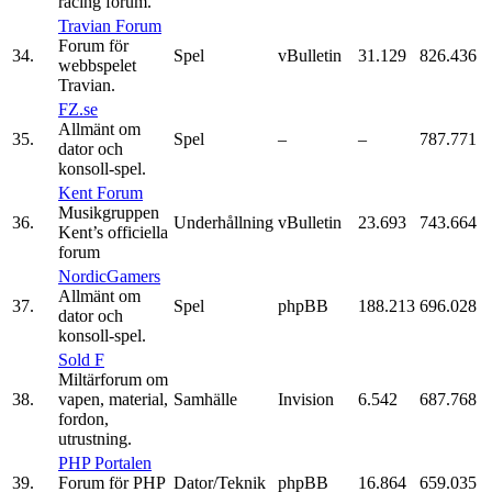
racing forum.
Travian Forum
Forum för
34.
Spel
vBulletin
31.129
826.436
webbspelet
Travian.
FZ.se
Allmänt om
35.
Spel
–
–
787.771
dator och
konsoll-spel.
Kent Forum
Musikgruppen
36.
Underhållning
vBulletin
23.693
743.664
Kent’s officiella
forum
NordicGamers
Allmänt om
37.
Spel
phpBB
188.213
696.028
dator och
konsoll-spel.
Sold F
Miltärforum om
38.
vapen, material,
Samhälle
Invision
6.542
687.768
fordon,
utrustning.
PHP Portalen
39.
Forum för PHP
Dator/Teknik
phpBB
16.864
659.035