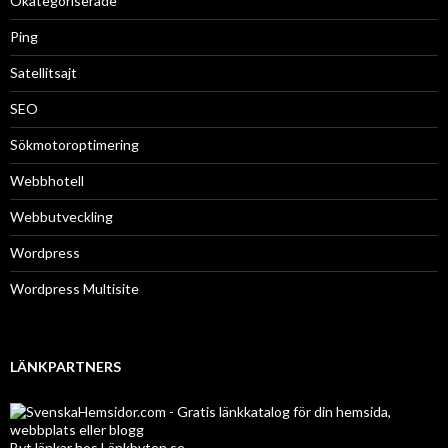
Okategoriserade
Ping
Satellitsajt
SEO
Sökmotoroptimering
Webbhotell
Webbutveckling
Wordpress
Wordpress Multisite
LÄNKPARTNERS
Byt länkar hos Länkbyten.se