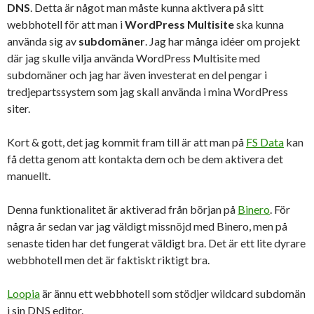
DNS
. Detta är något man måste kunna aktivera på sitt
webbhotell för att man i
WordPress Multisite
ska kunna
använda sig av
subdomäner
. Jag har många idéer om projekt
där jag skulle vilja använda WordPress Multisite med
subdomäner och jag har även investerat en del pengar i
tredjepartssystem som jag skall använda i mina WordPress
siter.
Kort & gott, det jag kommit fram till är att man på
FS Data
kan
få detta genom att kontakta dem och be dem aktivera det
manuellt.
Denna funktionalitet är aktiverad från början på
Binero
. För
några år sedan var jag väldigt missnöjd med Binero, men på
senaste tiden har det fungerat väldigt bra. Det är ett lite dyrare
webbhotell men det är faktiskt riktigt bra.
Loopia
är ännu ett webbhotell som stödjer wildcard subdomän
i sin DNS editor.