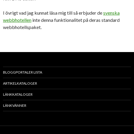
I övrigt vad jag kunnat läsa mig till så erbjuder de
svenska
webbhotellen
inte denna funktionalitet på deras standard
webbhotellspaket.
BLOGGPORTALER LISTA
ARTIKELKATALOGER
LÄNKKATALOGER
LÄNKVÄNNER