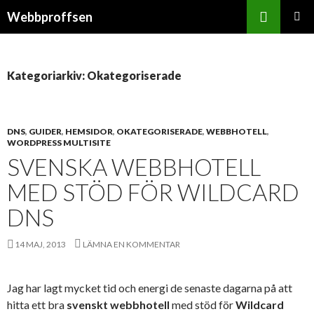
Sök
Webbproffsen
GÅ
PRIMÄR
TILL
MENY
INNEHÅLL
Kategoriarkiv: Okategoriserade
DNS
,
GUIDER
,
HEMSIDOR
,
OKATEGORISERADE
,
WEBBHOTELL
,
WORDPRESS MULTISITE
SVENSKA WEBBHOTELL
MED STÖD FÖR WILDCARD
DNS
14 MAJ, 2013
LÄMNA EN KOMMENTAR
Jag har lagt mycket tid och energi de senaste dagarna på att
hitta ett bra
svenskt
webbhotell
med stöd för
Wildcard